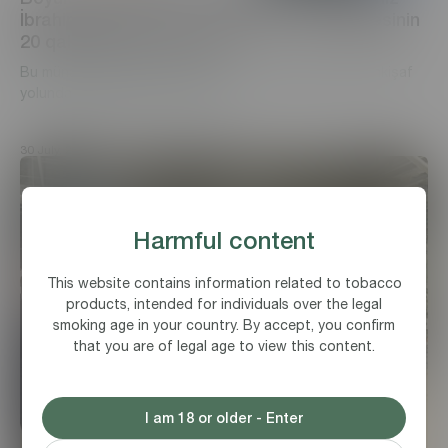
İbrahim Məmmədov “V Yüksəliş” müsabiqəsinin
20 qalibindən biri seçilib!
Bu münasibətlə İbrahimi təbrik edir, gələcək peşəkar inkişaf
yolunda ona uğurlar arzu edirik.
30 July, 2025
Harmful content
This website contains information related to tobacco
products, intended for individuals over the legal
smoking age in your country. By accept, you confirm
that you are of legal age to view this content.
I am 18 or older - Enter